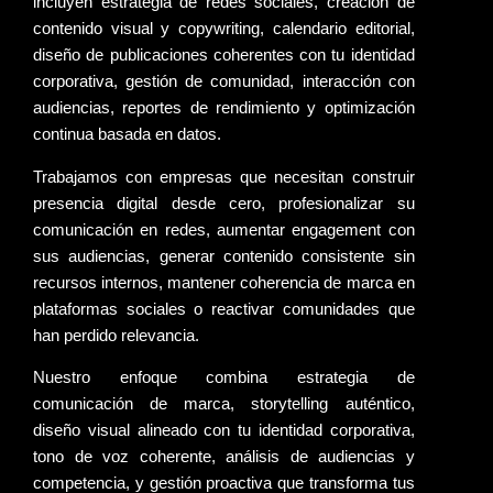
incluyen
estrategia de redes sociales
,
creación de
contenido
visual y copywriting,
calendario editorial
,
diseño de publicaciones
coherentes con tu identidad
corporativa,
gestión de comunidad
,
interacción con
audiencias
,
reportes de rendimiento
y
optimización
continua
basada en datos.
Trabajamos con empresas que necesitan
construir
presencia digital desde cero
, profesionalizar su
comunicación en redes, aumentar
engagement
con
sus audiencias, generar contenido consistente sin
recursos internos, mantener
coherencia de marca
en
plataformas sociales o
reactivar comunidades
que
han perdido relevancia.
Nuestro enfoque combina
estrategia de
comunicación de marca
,
storytelling auténtico
,
diseño visual
alineado con tu identidad corporativa,
tono de voz
coherente, análisis de audiencias y
competencia, y
gestión proactiva
que transforma tus