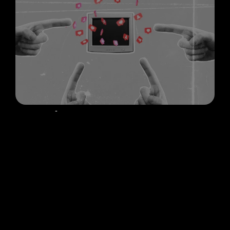
Por qué elegir nuestra Creatividad
Publicitaria
Identidad creativa para marcas
A diferencia de agencias que solo ejecutan piezas
bonitas sin fundamento estratégico, en Home of
Branding integramos la
creatividad publicitaria
dentro
de tu
estrategia de comunicación de marca
. Cada
campaña, cada pieza, cada mensaje está diseñado
para reforzar tu identidad, comunicar tu propuesta de
valor y acercarte a tus objetivos de negocio.