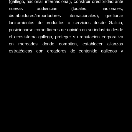
(gallego, nacional, internacional), construir
credibilidad
ante
nuevas audiencias (locales, nacionales,
distribuidores/importadores internacionales),
gestionar
lanzamientos
de productos o servicios desde Galicia,
posicionarse como
líderes de opinión
en su industria desde
el ecosistema gallego, proteger su
reputación corporativa
en mercados donde compiten, establecer
alianzas
estratégicas
con creadores de contenido gallegos y
externos relevantes, amplificar su mensaje en medios
gallegos, nacionales e internacionales, o generar cobertura
mediática que facilite captación de clientes, inversión,
distribuidores o talento.
Contactar