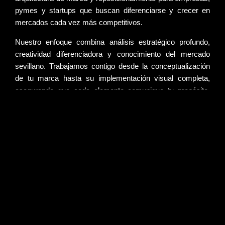
pymes y startups que buscan diferenciarse y crecer en
mercados cada vez más competitivos.
Nuestro enfoque combina
análisis estratégico profundo
,
creatividad diferenciadora
y
conocimiento del mercado
sevillano
. Trabajamos contigo desde la
conceptualización
de tu marca
hasta su
implementación visual completa
,
asegurando que cada elemento comunique tu
propósito,
valores y personalidad
de forma coherente, memorable y
diferenciada.
Contactar