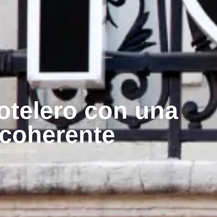
otelero con una
 coherente
arca coherente